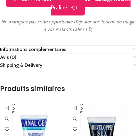
Praliné ! 👈
Ne manquez pas cette opportunité d’ajouter une touche de magie
à vos instants câlins ! 🚀
Informations complémentaires
Avis (0)
Shipping & Delivery
Produits similaires
EN RUP
EN RUP
TURE D
TURE D
E STOC
E STOC
K
K