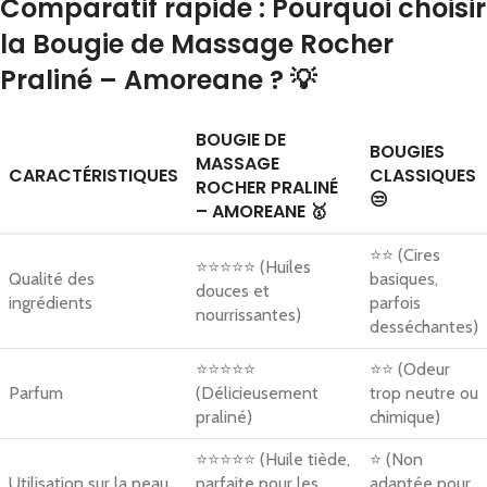
Comparatif rapide : Pourquoi choisir
la Bougie de Massage Rocher
Praliné – Amoreane ? 💡
BOUGIE DE
BOUGIES
MASSAGE
CARACTÉRISTIQUES
CLASSIQUES
ROCHER PRALINÉ
😒
– AMOREANE 🥇
⭐⭐ (Cires
⭐⭐⭐⭐⭐ (Huiles
Qualité des
basiques,
douces et
ingrédients
parfois
nourrissantes)
desséchantes)
⭐⭐⭐⭐⭐
⭐⭐ (Odeur
Parfum
(Délicieusement
trop neutre ou
praliné)
chimique)
⭐⭐⭐⭐⭐ (Huile tiède,
⭐ (Non
Utilisation sur la peau
parfaite pour les
adaptée pour