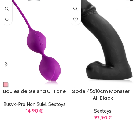
Boules de Geisha U-Tone
Gode 45x10cm Monster –
All Black
Busyx-Pro Non Suivi
,
Sextoys
14,90
€
Sextoys
92,90
€
LIRE LA SUITE
AJOUTER AU PANIER