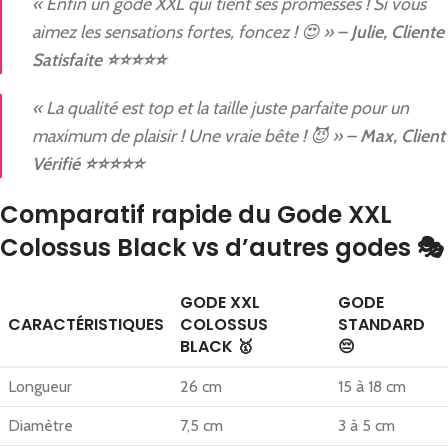
« Enfin un gode XXL qui tient ses promesses ! Si vous
aimez les sensations fortes, foncez ! 😍 » –
Julie, Cliente
Satisfaite ⭐⭐⭐⭐⭐
« La qualité est top et la taille juste parfaite pour un
maximum de plaisir ! Une vraie bête ! 😈 » –
Max, Client
Vérifié ⭐⭐⭐⭐⭐
Comparatif rapide du Gode XXL
Colossus Black vs d’autres godes 🎭
GODE XXL
GODE
CARACTÉRISTIQUES
COLOSSUS
STANDARD
BLACK 🥇
😔
Longueur
26 cm
15 à 18 cm
Diamètre
7,5 cm
3 à 5 cm