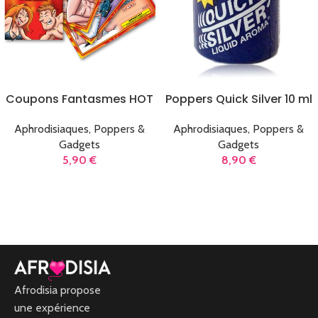
Coupons Fantasmes HOT
Poppers Quick Silver 10 ml
Aphrodisiaques, Poppers &
Aphrodisiaques, Poppers &
Gadgets
Gadgets
5,90
€
8,90
€
LIRE LA SUITE
LIRE LA SUITE
Afrodisia propose
une expérience