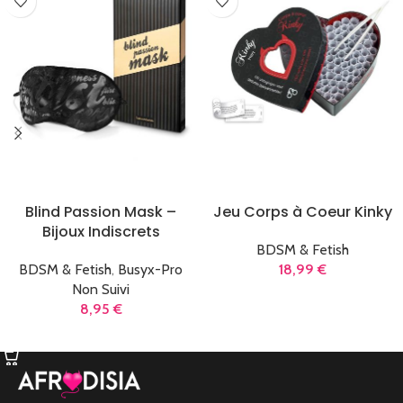
Blind Passion Mask –
Jeu Corps à Coeur Kinky
Bijoux Indiscrets
BDSM & Fetish
BDSM & Fetish
,
Busyx-Pro
18,99
€
Non Suivi
AJOUTER AU PANIER
8,95
€
AJOUTER AU PANIER