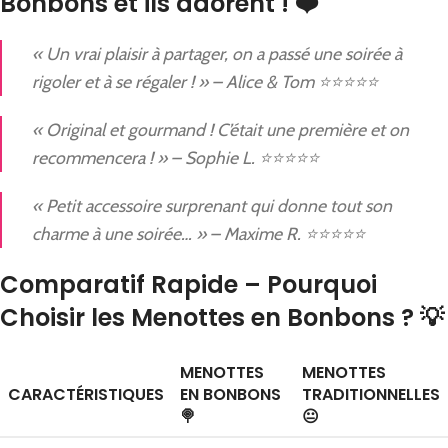
Bonbons et ils adorent ! ❤️
« Un vrai plaisir à partager, on a passé une soirée à
rigoler et à se régaler ! » – Alice & Tom ⭐⭐⭐⭐⭐
« Original et gourmand ! C’était une première et on
recommencera ! » – Sophie L. ⭐⭐⭐⭐⭐
« Petit accessoire surprenant qui donne tout son
charme à une soirée… » – Maxime R. ⭐⭐⭐⭐⭐
Comparatif Rapide – Pourquoi
Choisir les Menottes en Bonbons ? 💡
MENOTTES
MENOTTES
CARACTÉRISTIQUES
EN BONBONS
TRADITIONNELLES
🍭
😐