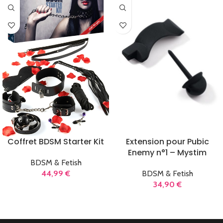
K
Coffret BDSM Starter Kit
Extension pour Pubic
Enemy n°1 – Mystim
BDSM & Fetish
44,99
€
BDSM & Fetish
34,90
€
AJOUTER AU PANIER
LIRE LA SUITE