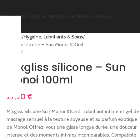
 NOS PRODUITS
QUI SOMMES-NOUS
CONTACTEZ-NOUS
Accueil
Hygiène, Lubrifiants & Soins
Mixgliss silicone – Sun Monoi 100ml
Mixgliss silicone – Sun
Monoi 100ml
27,90
€
Mixgliss Silicone Sun Monoi 100ml : Lubrifiant intime et gel de
massage sensuel à la texture soyeuse et au parfum exotique
de Monoi. Offrez-vous une glisse longue durée, une douceur
intense et des moments intimes incomparables. Compatible