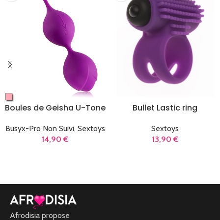
Boules de Geisha U-Tone
Bullet Lastic ring
Busyx-Pro Non Suivi
,
Sextoys
Sextoys
14,90
€
13,90
€
LIRE LA SUITE
AJOUTER AU PANIER
Afrodisia propose