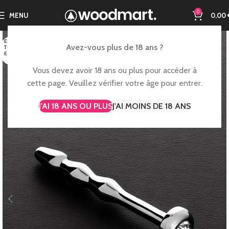
0
MENU
0,00
EN RUP
Avez-vous plus de 18 ans ?
TURE D
E STOC
K
Vous devez avoir 18 ans ou plus pour accéder à
cette page. Veuillez vérifier votre âge pour entrer.
J'AI 18 ANS OU PLUS
J'AI MOINS DE 18 ANS