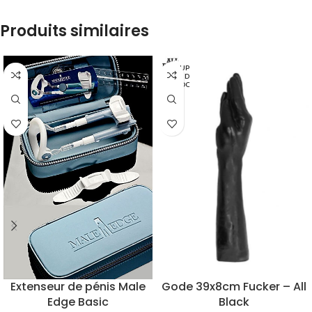
Produits similaires
EN RUP
TURE D
E STOC
K
Extenseur de pénis Male
Gode 39x8cm Fucker – All
Edge Basic
Black