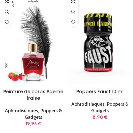
TURE D
E STOC
K
Peinture de corps Poême
Poppers Faust 10 ml
fraise
Aphrodisiaques, Poppers &
Aphrodisiaques, Poppers &
Gadgets
Gadgets
8,90
€
19,95
€
AJOUTER AU PANIER
LIRE LA SUITE