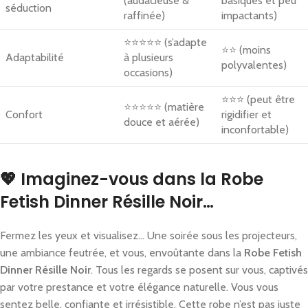
(audacieuse &
basiques et peu
séduction
raffinée)
impactants)
⭐⭐⭐⭐⭐ (s’adapte
⭐⭐ (moins
Adaptabilité
à plusieurs
polyvalentes)
occasions)
⭐⭐⭐ (peut être
⭐⭐⭐⭐⭐ (matière
Confort
rigidifier et
douce et aérée)
inconfortable)
💖 Imaginez-vous dans la Robe
Fetish Dinner Résille Noir…
Fermez les yeux et visualisez… Une soirée sous les projecteurs,
une ambiance feutrée, et vous, envoûtante dans la
Robe Fetish
Dinner Résille Noir
. Tous les regards se posent sur vous, captivés
par votre prestance et votre élégance naturelle. Vous vous
sentez belle, confiante et irrésistible. Cette robe n’est pas juste